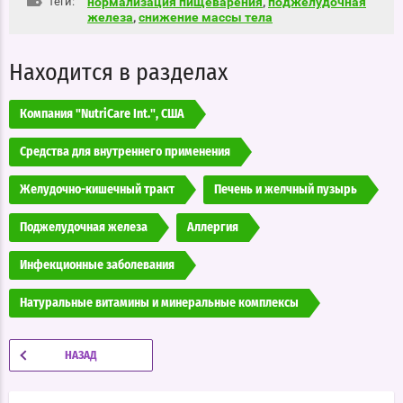
теги:
нормализация пищеварения
,
поджелудочная
железа
,
снижение массы тела
Находится в разделах
Компания "NutriCare Int.", США
Средства для внутреннего применения
Желудочно-кишечный тракт
Печень и желчный пузырь
Поджелудочная железа
Аллергия
Инфекционные заболевания
Натуральные витамины и минеральные комплексы
НАЗАД