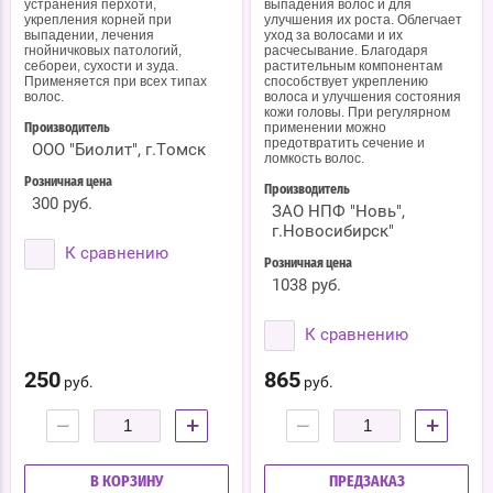
устранения перхоти,
выпадения волос и для
укрепления корней при
улучшения их роста. Облегчает
выпадении, лечения
уход за волосами и их
гнойничковых патологий,
расчесывание. Благодаря
себореи, сухости и зуда.
растительным компонентам
Применяется при всех типах
способствует укреплению
волос.
волоса и улучшения состояния
кожи головы. При регулярном
применении можно
Производитель
предотвратить сечение и
ООО "Биолит", г.Томск
ломкость волос.
Розничная цена
Производитель
300 руб.
ЗАО НПФ "Новь",
г.Новосибирск"
К сравнению
Розничная цена
1038 руб.
К сравнению
250
865
руб.
руб.
−
+
−
+
В КОРЗИНУ
ПРЕДЗАКАЗ