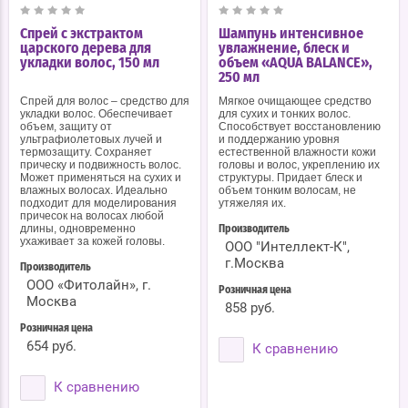
Спрей с экстрактом
Шампунь интенсивное
царского дерева для
увлажнение, блеск и
укладки волос, 150 мл
объем «AQUA BALANCE»,
250 мл
Спрей для волос – средство для
Мягкое очищающее средство
укладки волос. Обеспечивает
для сухих и тонких волос.
объем, защиту от
Способствует восстановлению
ультрафиолетовых лучей и
и поддержанию уровня
термозащиту. Сохраняет
естественной влажности кожи
прическу и подвижность волос.
головы и волос, укреплению их
Может применяться на сухих и
структуры. Придает блеск и
влажных волосах. Идеально
объем тонким волосам, не
подходит для моделирования
утяжеляя их.
причесок на волосах любой
длины, одновременно
Производитель
ухаживает за кожей головы.
ООО "Интеллект-К",
г.Москва
Производитель
ООО «Фитолайн», г.
Розничная цена
Москва
858 руб.
Розничная цена
654 руб.
К сравнению
К сравнению