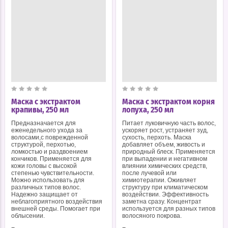
Маска с экстрактом
Маска с экстрактом корня
крапивы, 250 мл
лопуха, 250 мл
​Предназначается для
Питает луковичную часть волос,
еженедельного ухода за
ускоряет рост, устраняет зуд,
волосами,с поврежденной
сухость, перхоть. Маска
структурой, перхотью,
добавляет объем, живость и
ломкостью и раздвоением
природный блеск. Применяется
кончиков. Применяется для
при выпадении и негативном
кожи головы с высокой
влиянии химических средств,
степенью чувствительности.
после лучевой или
Можно использовать для
химиотерапии. Оживляет
различных типов волос.
структуру при климатическом
Надежно защищает от
воздействии. Эффективность
неблагоприятного воздействия
заметна сразу. Концентрат
внешней среды. Помогает при
используется для разных типов
облысении.
волосяного покрова.