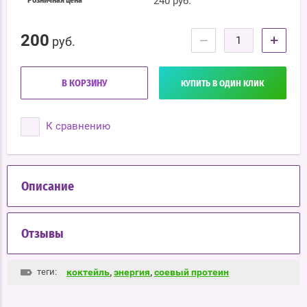
240 руб.
Розничная цена
200
−
+
руб.
В КОРЗИНУ
КУПИТЬ В ОДИН КЛИК
К сравнению
Описание
Отзывы
теги:
коктейль
,
энергия
,
соевый протеин